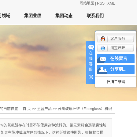
网站地图
|
RSS
|
XML
用领域
集团业绩
集团动态
联系我们
客户服务
淘宝旺旺
在
在线留言
线
客
分享到...
服
扫描二维码
的当前位置：
首 页
>>
主营产品
>>
苏州玻璃纤维（Fiberglass）机织
布
PPM的氢氟酸存在时是不能使用这种滤料的。氟元素将会逐渐腐蚀玻
，如果有脉冲或清灰剧烈情况下，这种纤维很快断裂，很快就会损