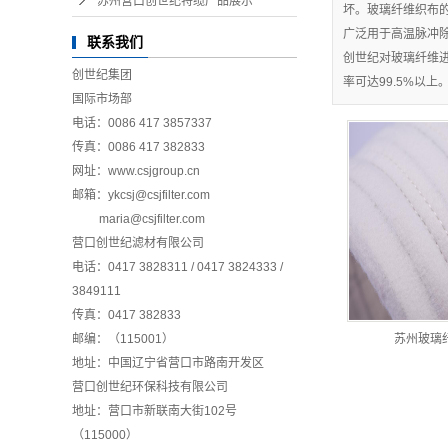
苏州营口创世纪特缆产品展示
坏。玻璃纤维织布
广泛用于高温脉冲除
联系我们
创世纪对玻璃纤维
创世纪集团
率可达99.5%以
国际市场部
电话：0086 417 3857337
传真：0086 417 382833
网址：www.csjgroup.cn
邮箱：ykcsj@csjfilter.com
maria@csjfilter.com
营口创世纪滤材有限公司
电话：0417 3828311 / 0417 3824333 /
3849111
传真：0417 382833
邮编：（115001）
苏州玻璃
地址：中国辽宁省营口市路南开发区
营口创世纪环保科技有限公司
地址：营口市新联南大街102号
（115000）